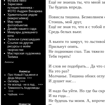
Myзыка Nexo
Ещё не знаешь ты, что мной з
Зарисовки
Ты будешь впредь.
путешественника -
ФОТО Андрея Вихарева
Удивительное рядом
Повисла тишина. Безмолвием 
(макросъёмка)
Стоишь, мой друг,
Мир через
фотообъектив
Ещё не зная то, что я с тобой
Дизайн нашего сада
Средь белых вьюг.
Мемуары домашнего
кота
Записки сумасшедших
А вьюги то замрут, то льстив
Ссылки на другие
Прильнут опять.
ресурсы о моём
творчестве
Не поднимаю глаз. Так тяжело
Мастерская художника
Тебя терять!
Тюбика
Анонсы:
И слов не подобрать... Да что
На это раз?
Анонсы
Про Новый Год,меня и
Молчанье. Тишина обоих оглу
Деда Мороза
>>>
И душит нас…
Октябрь
>>>
Не всклад - не в лад...
>>>
Туманность Андромеды
И надо бы уйти. Но где бы скр
>>>
Чайник
>>>
И на года…
Не будешь ты моим. А, впроче
Новости