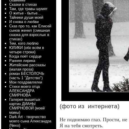
скамейке
Сказки в стихах
Там, где травы шумят
О житье - бытье...
Тайники души моей
И снова о любви
Сказ про то, как Елисей
сынов женил (смешная
сказка для взрослых в
стихах)
Тем, кого люблю
ЮЛИКИ (обо всём в
четыре строки)
Когда поёт сердце
Ранняя лирика
Житейские рассказы
(малая проза)
роман БЕСТОЛОЧЬ
(часть 1 "Детство")
Мои поздравлялки
Стихи моего отца
АЛЕКСАНДРА
СМИРНОВА
Галерея вышитых
картин ДИАНЫ
(фото из интернета)
СМИРНОВОЙ (моей
мамы)
Dark Art - творчество
Не поднимаю глаз. Прости, не
моего сына Александра
Я на тебя смотреть.
(Nexo)