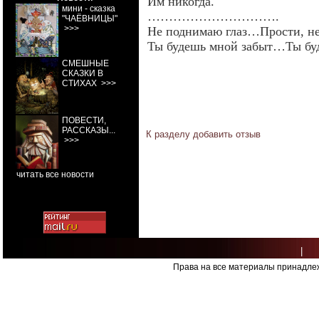
Им никогда.
мини - сказка
………………………….
"ЧАЁВНИЦЫ"
>>>
Не поднимаю глаз…Прости, н
Ты будешь мной забыт…Ты б
СМЕШНЫЕ
СКАЗКИ В
август 2
СТИХАХ
>>>
ПОВЕСТИ,
РАССКАЗЫ...
К разделу
добавить отзыв
>>>
читать все новости
|
Права на все материалы принадлеж