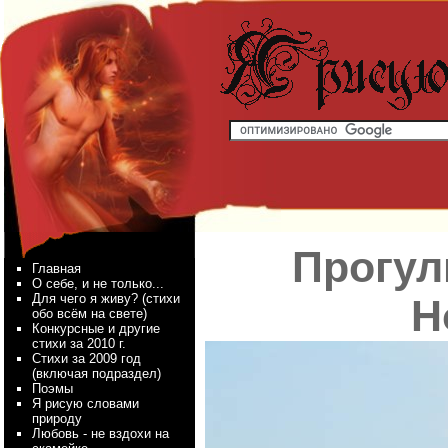
Прогул
Главная
О себе, и не только...
Для чего я живу? (стихи
Н
обо всём на свете)
Конкурсные и другие
стихи за 2010 г.
Стихи за 2009 год
(включая подраздел)
Поэмы
Я рисую словами
природу
Любовь - не вздохи на