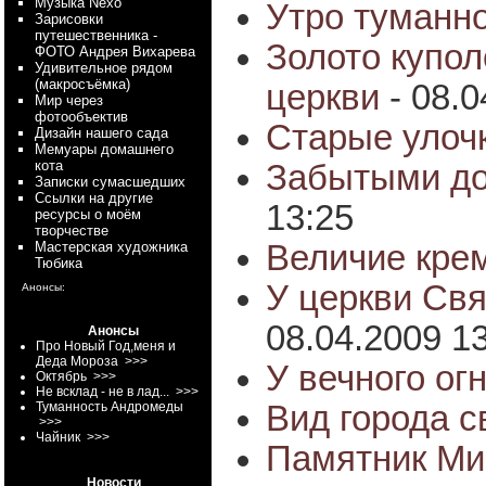
Myзыка Nexo
Утро туманно
Зарисовки
путешественника -
Золото купо
ФОТО Андрея Вихарева
Удивительное рядом
(макросъёмка)
церкви
- 08.0
Мир через
фотообъектив
Старые улоч
Дизайн нашего сада
Мемуары домашнего
кота
Забытыми до
Записки сумасшедших
Ссылки на другие
13:25
ресурсы о моём
творчестве
Величие кре
Мастерская художника
Тюбика
У церкви Св
Анонсы:
08.04.2009 1
Анонсы
Про Новый Год,меня и
Деда Мороза
>>>
У вечного ог
Октябрь
>>>
Не всклад - не в лад...
>>>
Вид города с
Туманность Андромеды
>>>
Чайник
>>>
Памятник Ми
Новости