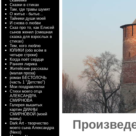
скамейке
Сказки в стихах
Там, где травы шумят
О житье - бытье...
Тайники души моей
И снова о любви
Сказ про то, как Елисей
сынов женил (смешная
сказка для взрослых в
стихах)
Тем, кого люблю
ЮЛИКИ (обо всём в
четыре строки)
Когда поёт сердце
Ранняя лирика
Житейские рассказы
(малая проза)
роман БЕСТОЛОЧЬ
(часть 1 "Детство")
Мои поздравлялки
Стихи моего отца
АЛЕКСАНДРА
СМИРНОВА
Галерея вышитых
картин ДИАНЫ
СМИРНОВОЙ (моей
мамы)
Произведе
Dark Art - творчество
моего сына Александра
(Nexo)