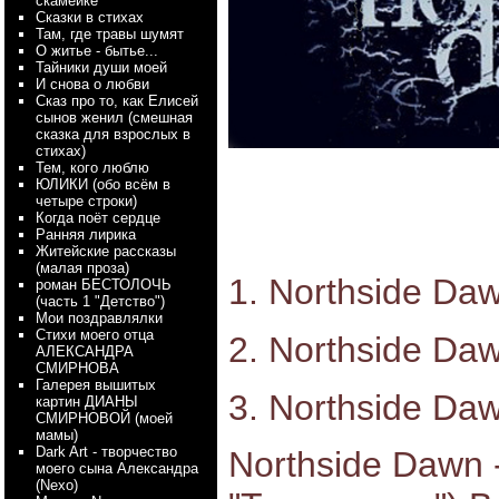
скамейке
Сказки в стихах
Там, где травы шумят
О житье - бытье...
Тайники души моей
И снова о любви
Сказ про то, как Елисей
сынов женил (смешная
сказка для взрослых в
стихах)
Тем, кого люблю
ЮЛИКИ (обо всём в
четыре строки)
Когда поёт сердце
Ранняя лирика
Житейские рассказы
(малая проза)
1. Northside Daw
роман БЕСТОЛОЧЬ
(часть 1 "Детство")
Мои поздравлялки
Стихи моего отца
2. Northside Daw
АЛЕКСАНДРА
СМИРНОВА
Галерея вышитых
3. Northside Da
картин ДИАНЫ
СМИРНОВОЙ (моей
мамы)
Dark Art - творчество
Northside Dawn 
моего сына Александра
(Nexo)