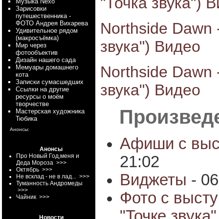
"Точка звука") 
Myзыка Nexo
Зарисовки
путешественника -
Northside Dawn -
ФОТО Андрея Вихарева
Удивительное рядом
(макросъёмка)
звука") Видео
Мир через
фотообъектив
Дизайн нашего сада
Northside Dawn 
Мемуары домашнего
кота
Записки сумасшедших
звука") Видео
Ссылки на другие
ресурсы о моём
творчестве
Произведе
Мастерская художника
Тюбика
Анонсы:
Афиши с выс
Анонсы
Про Новый Год,меня и
21:02
Деда Мороза
>>>
Октябрь
>>>
Виджеты
- 06
Не всклад - не в лад...
>>>
Туманность Андромеды
>>>
Фото с выст
Чайник
>>>
"Точке звука"
Новости