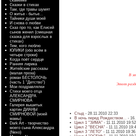
скамейке
Сказки в стихах
Там, где травы шумят
О житье - бытье...
Тайники души моей
И снова о любви
Сказ про то, как Елисей
сынов женил (смешная
сказка для взрослых в
стихах)
Тем, кого люблю
ЮЛИКИ (обо всём в
четыре строки)
Когда поёт сердце
Ранняя лирика
Житейские рассказы
(малая проза)
В э
роман БЕСТОЛОЧЬ
(часть 1 "Детство")
Этот разде
Мои поздравлялки
Стихи моего отца
АЛЕКСАНДРА
СМИРНОВА
Галерея вышитых
картин ДИАНЫ
Стыд
- 28.11.2010 22:33
СМИРНОВОЙ (моей
В ночь перед Рождеством...
- 16
мамы)
Цикл 1 "ЗИМА"
- 11.11.2010 19:5
Dark Art - творчество
Цикл 2 "ВЕСНА"
- 11.11.2010 19:
моего сына Александра
Цикл 3 "ЛЕТО"
- 11.11.2010 19:3
(Nexo)