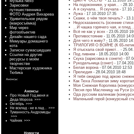
Цикл 4 "ОСЕНЬ"
- 11.11.2010 19
Myзыка Nexo
На подоконнике, у края...
- 28.10
Зарисовки
А я скучала... Я скучала
- 17.10.
путешественника -
Лужа
- 17.10.2010 17:35
ФОТО Андрея Вихарева
Cкажи, о чём твоя печаль?
- 13.
Удивительное рядом
Недосказанность (осенние стихи
(макросъёмка)
...И чашка горячего чая, и плед..
Мир через
Всё не как у всех
- 23.05.2010 1
фотообъектив
Противостояние
- 11.05.2010 14:
Дизайн нашего сада
Для чего я живу?
- 11.05.2010 14
Мемуары домашнего
ТРИЛОГИЯ О ВОЙНЕ (К 65-лети
кота
Я отыскала свой приют...
- 25.04
Записки сумасшедших
Под ливнем
- 18.05.2010 14:00
Ссылки на другие
Скука (зарисовка в сонете)
- 07.0
ресурсы о моём
Рукодельница (сонет)
- 17.04.20
творчестве
Белая ворона
- 07.04.2010 12:53
Мастерская художника
Прелюдия
- 28.04.2010 18:48
Тюбика
Я тебя ожидаю под аркою снежно
Анонсы:
Как Тюха Лохматая зиму коротал
Моя Снежная Королева (конкурсн
Песня про Масленицу на Руси (с
Анонсы
Ода русским валенкам (конкурсн
Про Новый Год,меня и
Маленький герой (конкурсный ст
Деда Мороза
>>>
Октябрь
>>>
Не всклад - не в лад...
>>>
Туманность Андромеды
>>>
Чайник
>>>
Новости