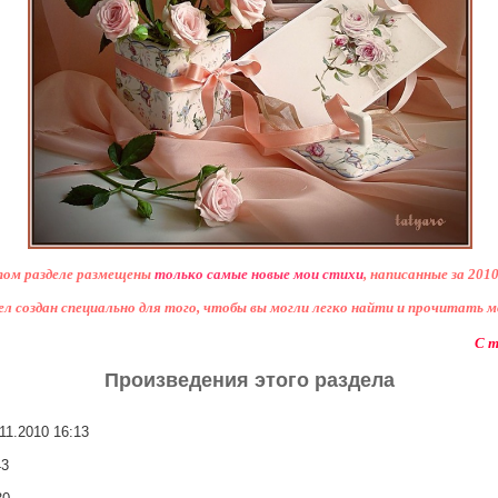
том разделе размещены
только самые новые мои стихи
, написанные за 2010
л создан специально для того, чтобы вы могли легко найти и прочитать м
С т
Произведения этого раздела
.11.2010 16:13
2
43
6