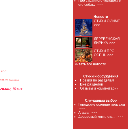
Про странного человека и
его собаку
>>>
Новости
СТИХИ О ЗИМЕ
>>>
ДЕРЕВЕНСКАЯ
ЛИРИКА
>>>
СТИХИ ПРО
ОСЕНЬ
>>>
читать все новости
 год.
Стихи и обсуждения
ои новинки.
Поэзия по разделам
Вне разделов
Отзывы и комментарии
еплом, Юлия
Случайный выбор
Городские осенние пейзажи
>>>
Агаша
>>>
Дворцовый комплекс...
>>>