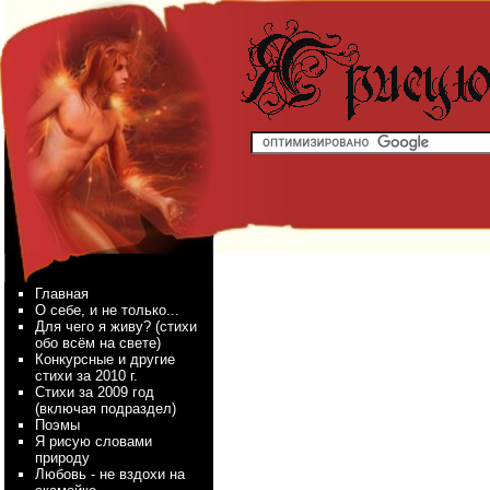
Главная
О себе, и не только...
Для чего я живу? (стихи
обо всём на свете)
Конкурсные и другие
стихи за 2010 г.
Стихи за 2009 год
(включая подраздел)
Поэмы
Я рисую словами
природу
Любовь - не вздохи на