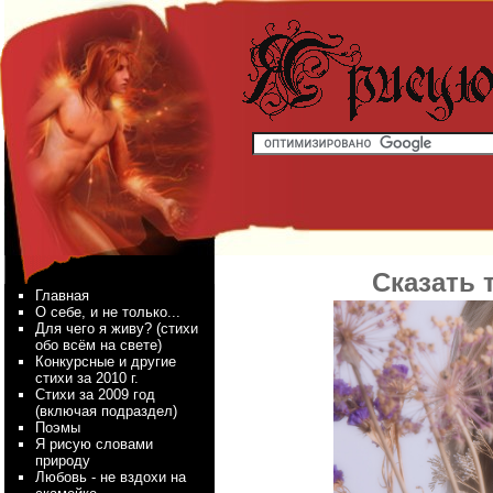
Сказать 
Главная
О себе, и не только...
Для чего я живу? (стихи
обо всём на свете)
Конкурсные и другие
стихи за 2010 г.
Стихи за 2009 год
(включая подраздел)
Поэмы
Я рисую словами
природу
Любовь - не вздохи на