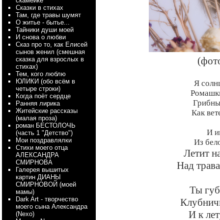
скамейке
Сказки в стихах
Там, где травы шумят
О житье - бытье...
Тайники души моей
И снова о любви
Сказ про то, как Елисей
сынов женил (смешная
(фот
сказка для взрослых в
стихах)
Тем, кого люблю
ЮЛИКИ (обо всём в
Я солн
четыре строки)
Ромашки
Когда поёт сердце
Грибны
Ранняя лирика
Житейские рассказы
Как вет
(малая проза)
роман БЕСТОЛОЧЬ
И и
(часть 1 "Детство")
Мои поздравлялки
Из бел
Стихи моего отца
Летит н
АЛЕКСАНДРА
СМИРНОВА
Над трав
Галерея вышитых
картин ДИАНЫ
СМИРНОВОЙ (моей
Ты губ
мамы)
Dark Art - творчество
Клубничн
моего сына Александра
И к ле
(Nexo)