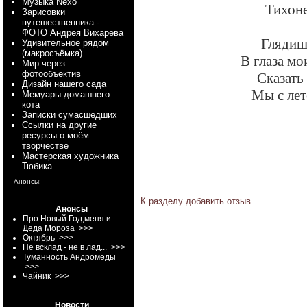
Myзыка Nexo
Тихоне
Зарисовки
путешественника -
ФОТО Андрея Вихарева
Глядишь
Удивительное рядом
(макросъёмка)
В глаза м
Мир через
фотообъектив
Сказать 
Дизайн нашего сада
Мы с лет
Мемуары домашнего
кота
Записки сумасшедших
Ссылки на другие
ресурсы о моём
творчестве
Мастерская художника
Тюбика
Анонсы:
К разделу
добавить отзыв
Анонсы
Про Новый Год,меня и
Деда Мороза
>>>
Октябрь
>>>
Не всклад - не в лад...
>>>
Туманность Андромеды
>>>
Чайник
>>>
Новости