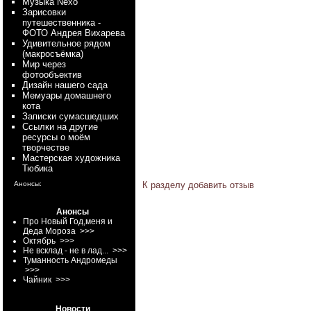
Myзыка Nexo
Зарисовки
путешественника -
ФОТО Андрея Вихарева
Удивительное рядом
(макросъёмка)
Мир через
фотообъектив
Дизайн нашего сада
Мемуары домашнего
кота
Записки сумасшедших
Ссылки на другие
ресурсы о моём
творчестве
Мастерская художника
Тюбика
Анонсы:
К разделу
добавить отзыв
Анонсы
Про Новый Год,меня и
Деда Мороза
>>>
Октябрь
>>>
Не всклад - не в лад...
>>>
Туманность Андромеды
>>>
Чайник
>>>
Новости