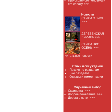
Про странного человека и
его собаку
>>>
Новости
СТИХИ О ЗИМЕ
>>>
ДЕРЕВЕНСКАЯ
ЛИРИКА
>>>
СТИХИ ПРО
ОСЕНЬ
>>>
читать все новости
Стихи и обсуждения
Поэзия по разделам
Вне разделов
Отзывы и комментарии
Случайный выбор
Скрипачка
>>>
Доброе пожелание
>>>
Дорога в лето
>>>