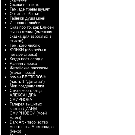
скамейке
Сказки в стихах
Там, где травы шумят
О житье - бытье...
Тайники души моей
И снова о любви
Сказ про то, как Елисей
сынов женил (смешная
сказка для взрослых в
стихах)
Тем, кого люблю
ЮЛИКИ (обо всём в
четыре строки)
Когда поёт сердце
Ранняя лирика
Житейские рассказы
(малая проза)
роман БЕСТОЛОЧЬ
(часть 1 "Детство")
Мои поздравлялки
Стихи моего отца
АЛЕКСАНДРА
СМИРНОВА
Галерея вышитых
картин ДИАНЫ
СМИРНОВОЙ (моей
мамы)
Dark Art - творчество
моего сына Александра
(Nexo)