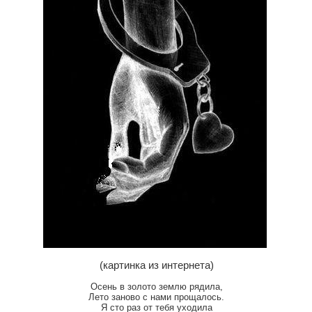
(картинка из интернета)
Осень в золото землю рядила,
Лето заново с нами прощалось.
Я сто раз от тебя уходила