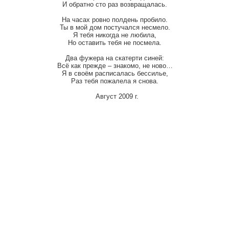
И обратно сто раз возвращалась.
На часах ровно полдень пробило.
Ты в мой дом постучался несмело.
Я тебя никогда не любила,
Но оставить тебя не посмела.
Два фужера на скатерти синей:
Всё как прежде – знакомо, не ново…
Я в своём расписалась бессилье,
Раз тебя пожалела я снова.
Август 2009 г.