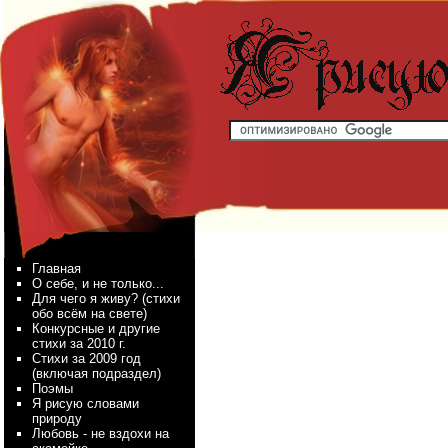
Главная
О себе, и не только...
Для чего я живу? (стихи
обо всём на свете)
Конкурсные и другие
стихи за 2010 г.
Стихи за 2009 год
(включая подраздел)
Поэмы
Я рисую словами
природу
Любовь - не вздохи на