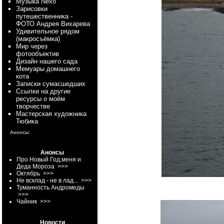
Myзыка Nexo
Зарисовки
путешественника -
ФОТО Андрея Вихарева
Удивительное рядом
(макросъёмка)
Мир через
фотообъектив
Дизайн нашего сада
Мемуары домашнего
кота
Записки сумасшедших
Ссылки на другие
ресурсы о моём
творчестве
Мастерская художника
Тюбика
Анонсы:
Анонсы
Про Новый Год,меня и
Деда Мороза
>>>
Октябрь
>>>
Не всклад - не в лад...
>>>
Туманность Андромеды
>>>
Чайник
>>>
Новости