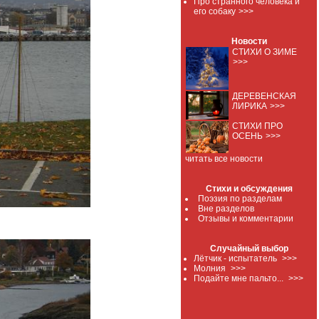
Про странного человека и
его собаку
>>>
Новости
СТИХИ О ЗИМЕ
>>>
ДЕРЕВЕНСКАЯ
ЛИРИКА
>>>
СТИХИ ПРО
ОСЕНЬ
>>>
читать все новости
Стихи и обсуждения
Поэзия по разделам
Вне разделов
Отзывы и комментарии
Случайный выбор
Лётчик - испытатель
>>>
Молния
>>>
Подайте мне пальто...
>>>