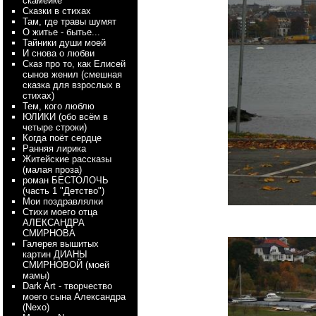
скамейке
Сказки в стихах
Там, где травы шумят
О житье - бытье...
Тайники души моей
И снова о любви
Сказ про то, как Елисей
сынов женил (смешная
сказка для взрослых в
стихах)
Тем, кого люблю
ЮЛИКИ (обо всём в
четыре строки)
Когда поёт сердце
Ранняя лирика
Житейские рассказы
(малая проза)
роман БЕСТОЛОЧЬ
(часть 1 "Детство")
Мои поздравлялки
Стихи моего отца
АЛЕКСАНДРА
СМИРНОВА
Галерея вышитых
картин ДИАНЫ
СМИРНОВОЙ (моей
мамы)
Dark Art - творчество
моего сына Александра
(Nexo)