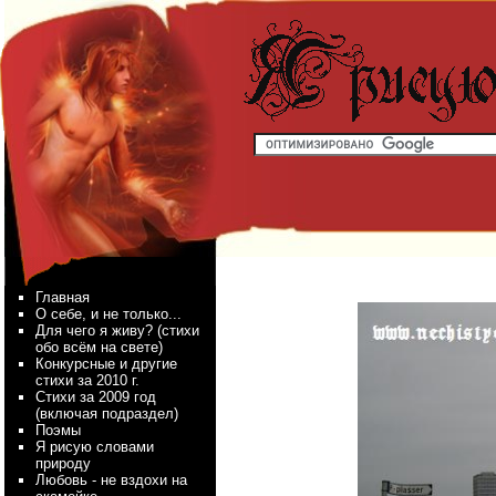
Главная
О себе, и не только...
Для чего я живу? (стихи
обо всём на свете)
Конкурсные и другие
стихи за 2010 г.
Стихи за 2009 год
(включая подраздел)
Поэмы
Я рисую словами
природу
Любовь - не вздохи на