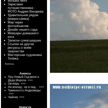
Myзыка Nexo
Зарисовки
путешественника -
ФОТО Андрея Вихарева
Удивительное рядом
(макросъёмка)
Мир через
фотообъектив
Дизайн нашего сада
Мемуары домашнего
кота
Записки сумасшедших
Ссылки на другие
ресурсы о моём
творчестве
Мастерская художника
Тюбика
Анонсы:
Анонсы
Про Новый Год,меня и
Деда Мороза
>>>
Октябрь
>>>
Не всклад - не в лад...
>>>
Туманность Андромеды
>>>
Чайник
>>>
Новости