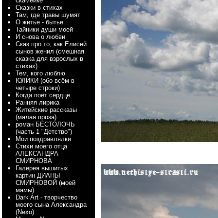
скамейке
Сказки в стихах
Там, где травы шумят
О житье - бытье...
Тайники души моей
И снова о любви
Сказ про то, как Елисей
сынов женил (смешная
сказка для взрослых в
стихах)
Тем, кого люблю
ЮЛИКИ (обо всём в
четыре строки)
Когда поёт сердце
Ранняя лирика
Житейские рассказы
(малая проза)
роман БЕСТОЛОЧЬ
(часть 1 "Детство")
Мои поздравлялки
Стихи моего отца
АЛЕКСАНДРА
СМИРНОВА
Галерея вышитых
картин ДИАНЫ
СМИРНОВОЙ (моей
мамы)
Dark Art - творчество
моего сына Александра
(Nexo)