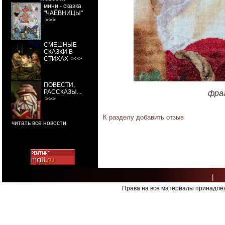
мини - сказка
"ЧАЁВНИЦЫ"
>>>
СМЕШНЫЕ
СКАЗКИ В
СТИХАХ
>>>
ПОВЕСТИ,
РАССКАЗЫ...
фра
>>>
К разделу
добавить отзыв
читать все новости
|
Права на все материалы принадлеж