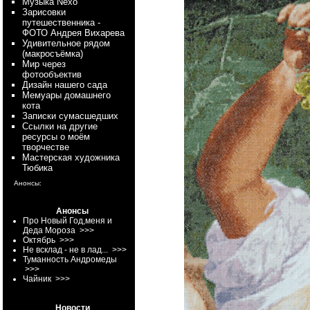
Myзыка Nexo
Зарисовки
путешественника -
ФОТО Андрея Вихарева
Удивительное рядом
(макросъёмка)
Мир через
фотообъектив
Дизайн нашего сада
Мемуары домашнего
кота
Записки сумасшедших
Ссылки на другие
ресурсы о моём
творчестве
Мастерская художника
Тюбика
Анонсы:
Анонсы
Про Новый Год,меня и
Деда Мороза
>>>
Октябрь
>>>
Не всклад - не в лад...
>>>
Туманность Андромеды
>>>
Чайник
>>>
Новости