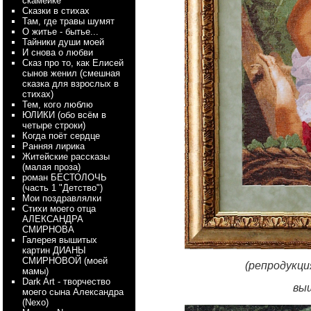
скамейке
Сказки в стихах
Там, где травы шумят
О житье - бытье...
Тайники души моей
И снова о любви
Сказ про то, как Елисей
сынов женил (смешная
сказка для взрослых в
стихах)
Тем, кого люблю
ЮЛИКИ (обо всём в
четыре строки)
Когда поёт сердце
Ранняя лирика
Житейские рассказы
(малая проза)
роман БЕСТОЛОЧЬ
(часть 1 "Детство")
Мои поздравлялки
Стихи моего отца
АЛЕКСАНДРА
СМИРНОВА
Галерея вышитых
картин ДИАНЫ
СМИРНОВОЙ (моей
(репродукци
мамы)
Dark Art - творчество
вы
моего сына Александра
(Nexo)