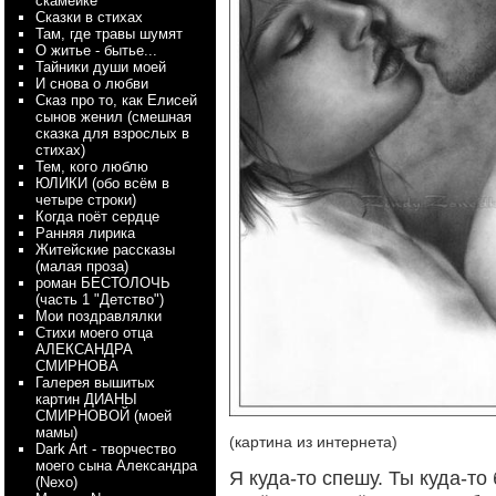
скамейке
Сказки в стихах
Там, где травы шумят
О житье - бытье...
Тайники души моей
И снова о любви
Сказ про то, как Елисей
сынов женил (смешная
сказка для взрослых в
стихах)
Тем, кого люблю
ЮЛИКИ (обо всём в
четыре строки)
Когда поёт сердце
Ранняя лирика
Житейские рассказы
(малая проза)
роман БЕСТОЛОЧЬ
(часть 1 "Детство")
Мои поздравлялки
Стихи моего отца
АЛЕКСАНДРА
СМИРНОВА
Галерея вышитых
картин ДИАНЫ
СМИРНОВОЙ (моей
мамы)
(картина из интернета)
Dark Art - творчество
моего сына Александра
Я куда-то спешу. Ты куда-то
(Nexo)