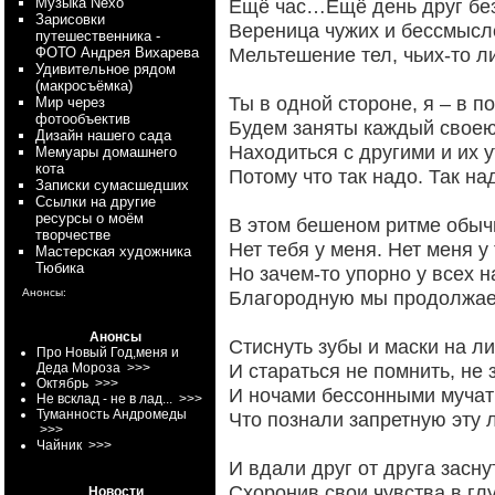
Myзыка Nexo
Ещё час…Ещё день друг без
Зарисовки
Вереница чужих и бессмысл
путешественника -
Мельтешение тел, чьих-то л
ФОТО Андрея Вихарева
Удивительное рядом
(макросъёмка)
Ты в одной стороне, я – в п
Мир через
фотообъектив
Будем заняты каждый своею
Дизайн нашего сада
Находиться с другими и их 
Мемуары домашнего
кота
Потому что так надо. Так н
Записки сумасшедших
Ссылки на другие
ресурсы о моём
В этом бешеном ритме обыч
творчестве
Нет тебя у меня. Нет меня у 
Мастерская художника
Тюбика
Но зачем-то упорно у всех н
Анонсы:
Благородную мы продолжае
Анонсы
Стиснуть зубы и маски на ли
Про Новый Год,меня и
И стараться не помнить, не з
Деда Мороза
>>>
Октябрь
>>>
И ночами бессонными мучат
Не всклад - не в лад...
>>>
Туманность Андромеды
Что познали запретную эту 
>>>
Чайник
>>>
И вдали друг от друга засну
Схоронив свои чувства в гл
Новости