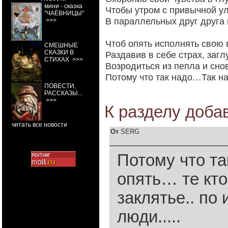
мини - сказка
Чтобы утром с привычной у
"ЧАЁВНИЦЫ"
В параллельных друг друга 
>>>
Чтоб опять исполнять свою 
СМЕШНЫЕ
СКАЗКИ В
Раздавив в себе страх, загл
СТИХАХ
>>>
Возродиться из пепла и сно
Потому что так надо…Так н
ПОВЕСТИ,
РАССКАЗЫ...
>>>
К разделу
доба
читать все новости
От
SERG
Потому что т
опять… те кто
заклятье.. по
люди.....