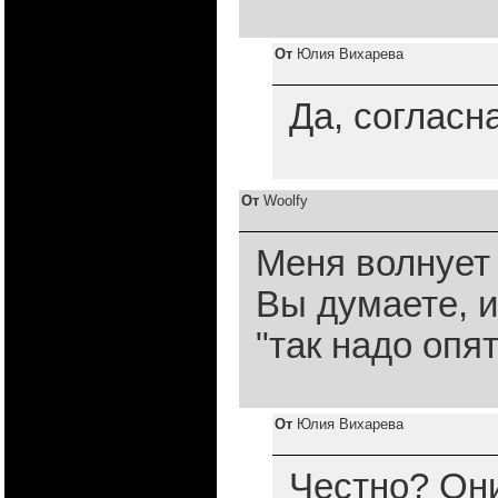
От
Юлия Вихарева
Да, согласна.
От
Woolfy
Меня волнует 
Вы думаете, 
"так надо опя
От
Юлия Вихарева
Честно? Они