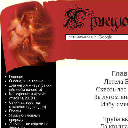
Глав
Главная
Летела 
О себе, и не только...
Для чего я живу? (стихи
Сквозь лес 
обо всём на свете)
Конкурсные и другие
За лугом вн
стихи за 2010 г.
Стихи за 2009 год
Избу сме
(включая подраздел)
Поэмы
Я рисую словами
Труба вы
природу
Любовь - не вздохи на
Да крыша 