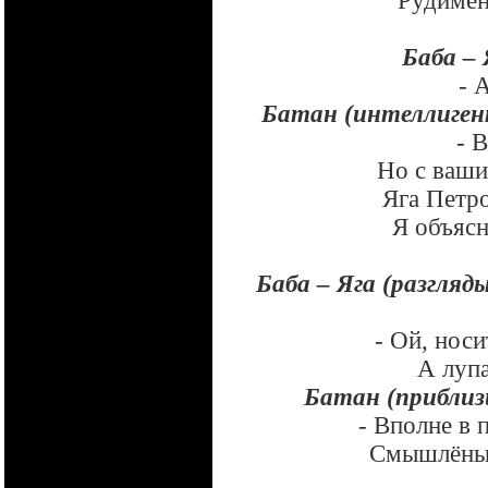
Рудимен
Баба – 
- 
Батан (интеллиген
- 
Но с ваш
Яга Петро
Я объясн
Баба – Яга (разгляд
- Ой, носи
А лупа
Батан (приблизи
- Вполне в 
Смышлёный