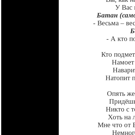
У Вас 
Батан (само
- Весьма – ве
Б
- А кто п
Кто подмет
Намоет 
Наварит
Натопит п
Опять же
Придёшь,
Никто с т
Хоть на 
Мне что от 
Немного