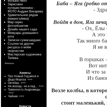
Myзыка Nexo
Баба – Яга (робко о
Зарисовки
путешественника -
- Здр
ФОТО Андрея Вихарева
Удивительное рядом
(макросъёмка)
Войдя в дом, Яга зач
Мир через
фотообъектив
- Ох, Ёлы 
Дизайн нашего сада
Мемуары домашнего
А это 
кота
Так много ба
Записки сумасшедших
Ссылки на другие
Я не 
ресурсы о моём
творчестве
Мастерская художника
Тюбика
В горшках 
Анонсы:
Вот инт
И что за
Анонсы
Про Новый Год,меня и
Из бано
Деда Мороза
>>>
Октябрь
>>>
Не всклад - не в лад...
>>>
Возле колбы, в которо
Туманность Андромеды
>>>
Чайник
>>>
стоит маленький,
Новости