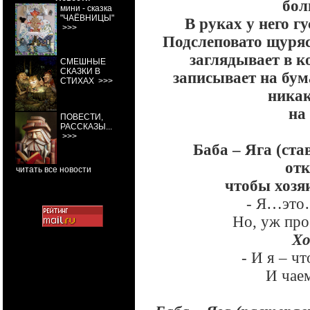
бол
мини - сказка
"ЧАЁВНИЦЫ"
В руках у него гу
>>>
Подслеповато щуряс
заглядывает в к
СМЕШНЫЕ
СКАЗКИ В
записывает на бум
СТИХАХ
>>>
никак
на
ПОВЕСТИ,
РАССКАЗЫ...
>>>
Баба – Яга (ста
от
читать все новости
чтобы хозяи
- Я…это
Но, уж про
Хо
- И я – ч
И чаем