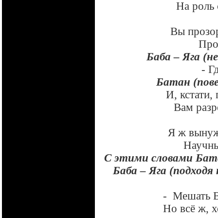
На роль 
Вы прозор
Про
Баба – Яга (н
- Г
Батан (пов
И, кстати,
Вам разр
Я ж вынуж
Научны
С этими словами Бат
Баба – Яга (подходя 
-
Мешать В
Но всё ж, 