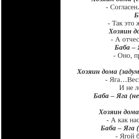
- Согласен
Б
- Так это
Хозяин д
- А отче
Баба – 
- Оно, п
Хозяин дома (заду
- Яга…Вес
И не 
Баба – Яга (н
Хозяин дома 
- А как на
Баба – Яга
- Ягой 