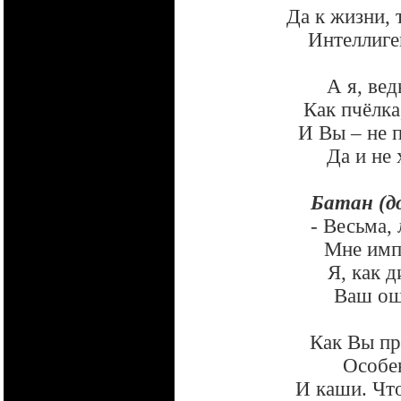
Да к жизни, 
Интеллиге
А я, вед
Как пчёлка
И Вы – не 
Да и не 
Батан (д
- Весьма,
Мне имп
Я, как д
Ваш ощ
Как Вы пр
Особе
И каши. Что