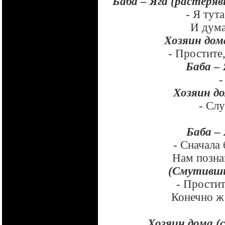
Баба – Яга (растеряв
- Я тут
И дума
Хозяин дома
- Простите
Баба – 
-
Хозяин до
- Сл
Баба – 
- Сначала
Нам позна
(Смутивши
- Простит
Конечно ж
Хозяин дома (с