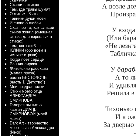
скамейке
Сказки в стихах
А возле до
Там, где травы шумят
Произрас
О житье - бытье...
Тайники души моей
И снова о любви
Сказ про то, как Елисей
У входа
сынов женил (смешная
(Или бара
сказка для взрослых в
стихах)
«Не лезьт
Тем, кого люблю
ЮЛИКИ (обо всём в
Табличка
четыре строки)
Когда поёт сердце
Ранняя лирика
У
бара
Житейские рассказы
(малая проза)
А то л
роман БЕСТОЛОЧЬ
(часть 1 "Детство")
И удивля
Мои поздравлялки
Стихи моего отца
Решила в 
АЛЕКСАНДРА
СМИРНОВА
Галерея вышитых
Тихонько 
картин ДИАНЫ
СМИРНОВОЙ (моей
И в ож
мамы)
Dark Art - творчество
За дверью 
моего сына Александра
(Nexo)