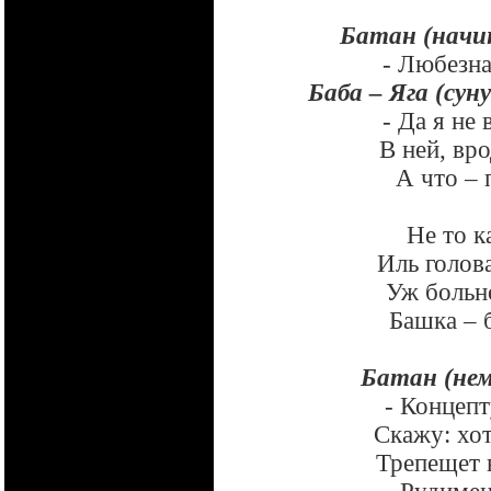
Батан (начи
- Любезная
Баба – Яга (суну
- Да я не 
В ней, вро
А что – 
Не то к
Иль голов
Уж больно
Башка – б
Батан (нем
- Концепт
Скажу: хот
Трепещет 