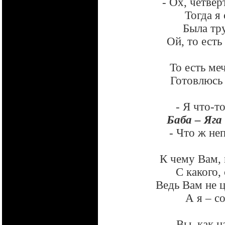
- Ох, четвер
Тогда я 
Была тру
Ой, то ест
То есть м
Готовлюсь 
- Я что-т
Баба – Яга
- Что ж не
К чему Вам, 
С какого,
Ведь Вам не ц
А я – с
Вы, как н