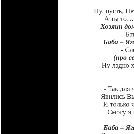
Ну, пусть, П
А ты то…В
Хозяин до
- Б
Баба – Яг
- С
(про с
- Ну ладно х
- Так для 
Явились Вы
И только 
Смогу я 
Баба – Яг