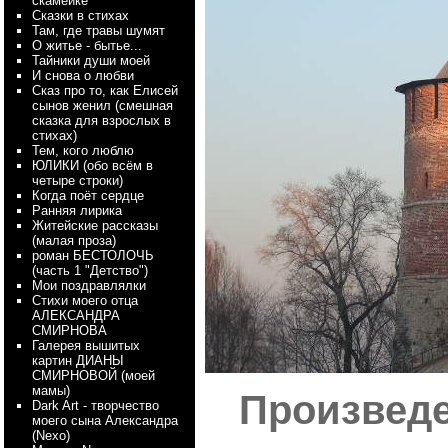
скамейке
Сказки в стихах
Там, где травы шумят
О житье - бытье...
Тайники души моей
И снова о любви
Сказ про то, как Елисей
сынов женил (смешная
сказка для взрослых в
стихах)
Тем, кого люблю
ЮЛИКИ (обо всём в
четыре строки)
Когда поёт сердце
Ранняя лирика
Житейские рассказы
(малая проза)
роман БЕСТОЛОЧЬ
(часть 1 "Детство")
Мои поздравлялки
Стихи моего отца
АЛЕКСАНДРА
СМИРНОВА
Галерея вышитых
картин ДИАНЫ
СМИРНОВОЙ (моей
мамы)
Произведе
Dark Art - творчество
моего сына Александра
(Nexo)