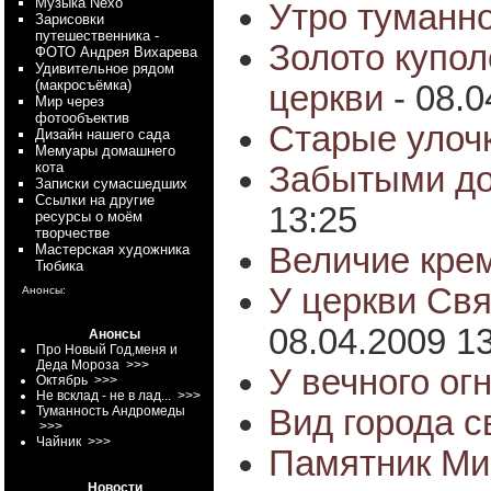
Myзыка Nexo
Утро туманно
Зарисовки
путешественника -
Золото купо
ФОТО Андрея Вихарева
Удивительное рядом
(макросъёмка)
церкви
- 08.0
Мир через
фотообъектив
Старые улоч
Дизайн нашего сада
Мемуары домашнего
кота
Забытыми до
Записки сумасшедших
Ссылки на другие
13:25
ресурсы о моём
творчестве
Величие кре
Мастерская художника
Тюбика
У церкви Св
Анонсы:
08.04.2009 1
Анонсы
Про Новый Год,меня и
Деда Мороза
>>>
У вечного ог
Октябрь
>>>
Не всклад - не в лад...
>>>
Вид города с
Туманность Андромеды
>>>
Чайник
>>>
Памятник Ми
Новости