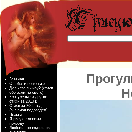
Прогул
Главная
О себе, и не только...
Для чего я живу? (стихи
Н
обо всём на свете)
Конкурсные и другие
стихи за 2010 г.
Стихи за 2009 год
(включая подраздел)
Поэмы
Я рисую словами
природу
Любовь - не вздохи на