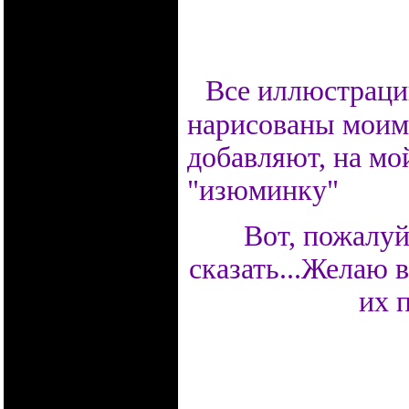
Все иллюстраци
нарисованы моим
добавляют, на мой
"изюминку"
Вот, пожалуй,
сказать...Желаю 
их 