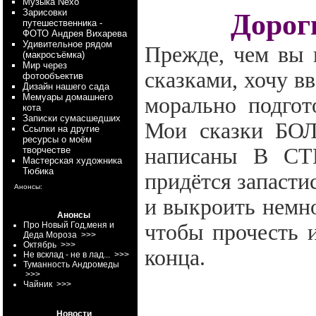
Myзыка Nexo
Зарисовки
Дороги
путешественника -
ФОТО Андрея Вихарева
Удивительное рядом
Прежде, чем вы 
(макросъёмка)
Мир через
сказками, хочу вв
фотообъектив
Дизайн нашего сада
Мемуары домашнего
морально
подгот
кота
Записки сумасшедших
Мои сказки Б
Ссылки на другие
ресурсы о моём
написаны В С
творчестве
Мастерская художника
Тюбика
придётся запасти
Анонсы:
и выкроить немно
Анонсы
Про Новый Год,меня и
чтобы прочесть и
Деда Мороза
>>>
Октябрь
>>>
конца.
Не всклад - не в лад...
>>>
Туманность Андромеды
>>>
Чайник
>>>
Новости