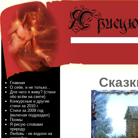
Сказк
Главная
О себе, и не только...
Для чего я живу? (стихи
обо всём на свете)
Конкурсные и другие
стихи за 2010 г.
Стихи за 2009 год
(включая подраздел)
Поэмы
Я рисую словами
природу
Любовь - не вздохи на