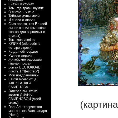
скамейке
Сказки в стихах
Там, где травы шумят
О житье - бытье...
Тайники души моей
И снова о любви
Сказ про то, как Елисей
сынов женил (смешная
сказка для взрослых в
стихах)
Тем, кого люблю
ЮЛИКИ (обо всём в
четыре строки)
Когда поёт сердце
Ранняя лирика
Житейские рассказы
(малая проза)
роман БЕСТОЛОЧЬ
(часть 1 "Детство")
Мои поздравлялки
Стихи моего отца
АЛЕКСАНДРА
СМИРНОВА
Галерея вышитых
картин ДИАНЫ
СМИРНОВОЙ (моей
(картина
мамы)
Dark Art - творчество
моего сына Александра
(Nexo)