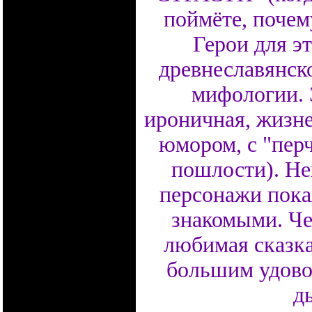
поймёте, почему
Герои для эт
древнеславянск
мифологии. Э
ироничная, жизне
юмором, с "перч
пошлости). Не
персонажи пока
знакомыми. Чес
любимая сказка,
большим удово
д