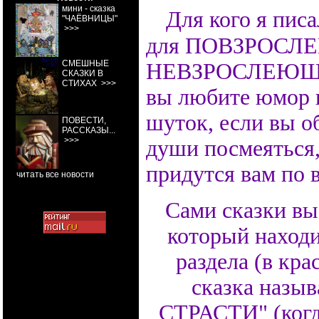
мини - сказка
Для кого я писа
"ЧАЁВНИЦЫ"
>>>
для ПОВЗРОСЛ
СМЕШНЫЕ
НЕВЗРОСЛЕЮЩИ
СКАЗКИ В
СТИХАХ
>>>
вы любите юмор и
шуток, если вы о
ПОВЕСТИ,
РАССКАЗЫ...
>>>
души посмеяться
придутся вам по 
читать все новости
Сами сказки вы 
который находи
раздела (в кра
сказка наз
СТРАСТИ" (когда