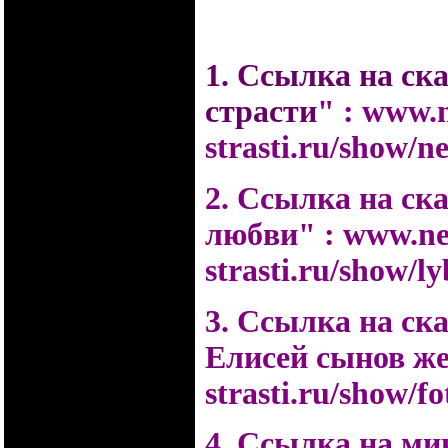
1. Ссылка на ск
страсти
" :
www.n
strasti.ru/show/ne
2. Ссылка на ск
любви" :
www.ne
strasti.ru/show/ly
3. Ссылка на ска
Елисей сынов ж
strasti.ru/show/fo
4. Ссылка на мин