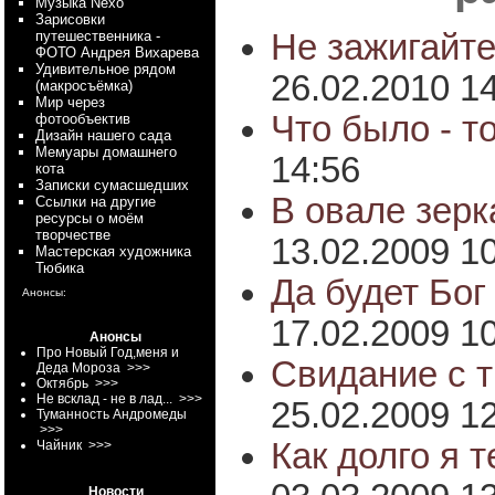
Myзыка Nexo
Зарисовки
путешественника -
Не зажигайте
ФОТО Андрея Вихарева
Удивительное рядом
26.02.2010 1
(макросъёмка)
Мир через
Что было - т
фотообъектив
Дизайн нашего сада
Мемуары домашнего
14:56
кота
Записки сумасшедших
В овале зерка
Ссылки на другие
ресурсы о моём
творчестве
13.02.2009 1
Мастерская художника
Тюбика
Да будет Бог
Анонсы:
17.02.2009 1
Анонсы
Про Новый Год,меня и
Свидание с 
Деда Мороза
>>>
Октябрь
>>>
Не всклад - не в лад...
>>>
25.02.2009 1
Туманность Андромеды
>>>
Как долго я 
Чайник
>>>
Новости