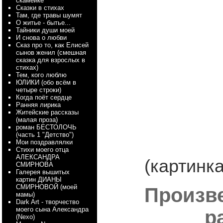
скамейке
Сказки в стихах
Там, где травы шумят
О житье - бытье...
Тайники души моей
И снова о любви
Сказ про то, как Елисей
сынов женил (смешная
сказка для взрослых в
стихах)
Тем, кого люблю
ЮЛИКИ (обо всём в
четыре строки)
Когда поёт сердце
Ранняя лирика
Житейские рассказы
(малая проза)
роман БЕСТОЛОЧЬ
(часть 1 "Детство")
Мои поздравлялки
Стихи моего отца
АЛЕКСАНДРА
(картинка
СМИРНОВА
Галерея вышитых
картин ДИАНЫ
СМИРНОВОЙ (моей
Произве
мамы)
Dark Art - творчество
моего сына Александра
р
(Nexo)