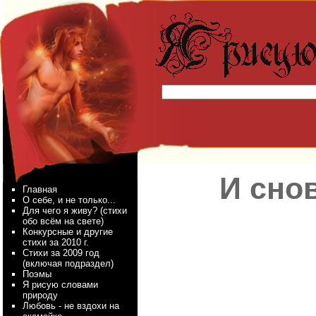
И сно
Главная
О себе, и не только...
Для чего я живу? (стихи
обо всём на свете)
Конкурсные и другие
стихи за 2010 г.
Стихи за 2009 год
(включая подраздел)
Поэмы
Я рисую словами
природу
Любовь - не вздохи на