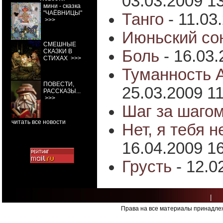
03.03.2009 1
мини - сказка
"ЧАЁВНИЦЫ"
Танго
- 11.03
>>>
Июньский со
СМЕШНЫЕ
Боль
- 16.03
СКАЗКИ В
СТИХАХ
>>>
Туманность 
ПОВЕСТИ,
25.03.2009 1
РАССКАЗЫ...
>>>
Шаг за шаго
читать все новости
Нет, я тебя н
16.04.2009 1
Грусть
- 12.0
|
Права на все материалы принадлеж