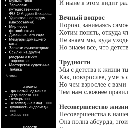
Myзыка Nexo
И ныне в этом видит ра
Зарисовки
путешественника -
ФОТО Андрея Вихарева
Вечный вопрос
Удивительное рядом
(макросъёмка)
Порою, занимаясь само
Мир через
фотообъектив
Хотим понять, откуда ч
Дизайн нашего сада
Не знаем мы, куда уходи
Мемуары домашнего
кота
Но знаем все, что детств
Записки сумасшедших
Ссылки на другие
ресурсы о моём
творчестве
Трудности
Мастерская художника
Мы с детства к жизни т
Тюбика
Как, повзрослев, уметь 
Анонсы:
Но чем взрослее с вами
Анонсы
Тем нам сложнее правил
Про Новый Год,меня и
Деда Мороза
>>>
Октябрь
>>>
Не всклад - не в лад...
>>>
Несовершенство жизн
Туманность Андромеды
>>>
Несовершенства в нашей
Чайник
>>>
Она полна абсурда, эг
Новости