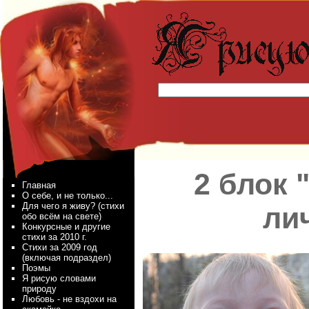
2 блок 
Главная
О себе, и не только...
Для чего я живу? (стихи
ли
обо всём на свете)
Конкурсные и другие
стихи за 2010 г.
Стихи за 2009 год
(включая подраздел)
Поэмы
Я рисую словами
природу
Любовь - не вздохи на