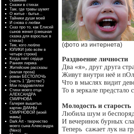
скамейке
Сказки в стихах
Там, где травы шумят
О житье - бытье...
Тайники души моей
И снова о любви
Сказ про то, как Елисей
сынов женил (смешная
сказка для взрослых в
стихах)
(фото из интернета)
Тем, кого люблю
ЮЛИКИ (обо всём в
четыре строки)
Раздвоение личности
Когда поёт сердце
Ранняя лирика
Два «я», друг друга стр
Житейские рассказы
(малая проза)
Живут внутри неё и пОл
роман БЕСТОЛОЧЬ
(часть 1 "Детство")
Что в мыслях видит дево
Мои поздравлялки
То в зеркале предстало 
Стихи моего отца
АЛЕКСАНДРА
СМИРНОВА
Галерея вышитых
Молодость и старость
картин ДИАНЫ
Любила шум и беспоряд
СМИРНОВОЙ (моей
мамы)
И вечеринок бурных сл
Dark Art - творчество
моего сына Александра
Теперь
сажает лук на г
(Nexo)