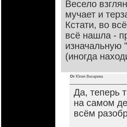
Весело взглян
мучает и терзае
Кстати, во вс
всё нашла - 
изначальную "
(иногда находит
От
Юлия Вихарева
Да, теперь 
на самом де
всём разоб