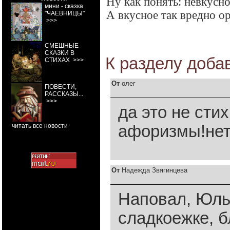
Ну как понять: невкусно
мини - сказка
А вкусное так вредно о
"ЧАЁВНИЦЫ"
>>>
СМЕШНЫЕ
СКАЗКИ В
К разделу
доба
СТИХАХ
>>>
От
олег
ПОВЕСТИ,
РАССКАЗЫ...
>>>
да это не сти
читать все новости
афоризмы!нет
От
Надежда Звягинцева
Наповал, Юль!
сладкоежке, б