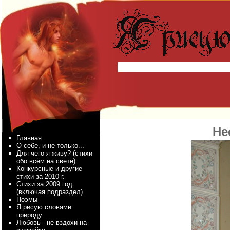
Не
Главная
О себе, и не только...
Для чего я живу? (стихи
обо всём на свете)
Конкурсные и другие
стихи за 2010 г.
Стихи за 2009 год
(включая подраздел)
Поэмы
Я рисую словами
природу
Любовь - не вздохи на