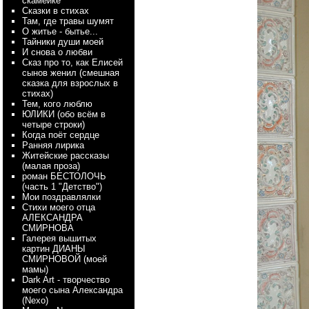
скамейке
Сказки в стихах
Там, где травы шумят
О житье - бытье...
Тайники души моей
И снова о любви
Сказ про то, как Елисей
сынов женил (смешная
сказка для взрослых в
стихах)
Тем, кого люблю
ЮЛИКИ (обо всём в
четыре строки)
Когда поёт сердце
Ранняя лирика
Житейские рассказы
(малая проза)
роман БЕСТОЛОЧЬ
(часть 1 "Детство")
Мои поздравлялки
Стихи моего отца
АЛЕКСАНДРА
СМИРНОВА
Галерея вышитых
картин ДИАНЫ
СМИРНОВОЙ (моей
мамы)
Dark Art - творчество
моего сына Александра
(Nexo)