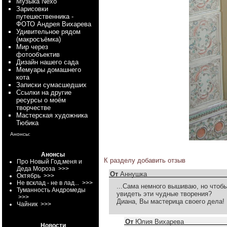
Myзыка Nexo
Зарисовки
путешественника -
ФОТО Андрея Вихарева
Удивительное рядом
(макросъёмка)
Мир через
фотообъектив
Дизайн нашего сада
Мемуары домашнего
кота
Записки сумасшедших
Ссылки на другие
ресурсы о моём
творчестве
Мастерская художника
Тюбика
Анонсы:
Анонсы
К разделу
добавить отзыв
Про Новый Год,меня и
Деда Мороза
>>>
От
Аннушка
Октябрь
>>>
Не всклад - не в лад...
>>>
...Сама немного вышиваю, но чтобы
Туманность Андромеды
увидеть эти чудные творения?
>>>
Диана, Вы мастерица своего дела!
Чайник
>>>
От
Юлия Вихарева
Новости