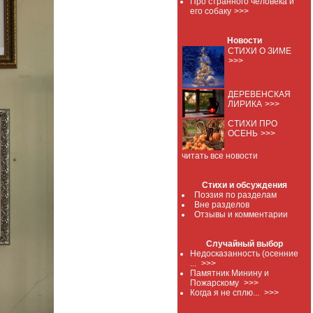
Про странного человека и
его собаку
>>>
Новости
СТИХИ О ЗИМЕ
>>>
ДЕРЕВЕНСКАЯ
ЛИРИКА
>>>
СТИХИ ПРО
ОСЕНЬ
>>>
читать все новости
Стихи и обсуждения
Поэзия по разделам
Вне разделов
Отзывы и комментарии
Случайный выбор
Недосказанность (осенние
...
>>>
Памятник Минину и
Пожарскому
>>>
Когда я не сплю...
>>>