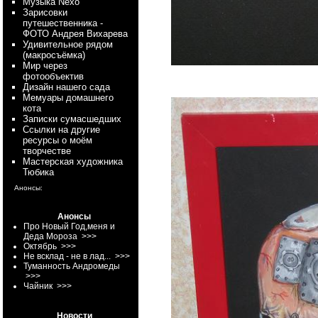
Myзыка Nexo
Зарисовки
путешественника -
ФОТО Андрея Вихарева
Удивительное рядом
(макросъёмка)
Мир через
фотообъектив
Дизайн нашего сада
Мемуары домашнего
кота
Записки сумасшедших
Ссылки на другие
ресурсы о моём
творчестве
Мастерская художника
Тюбика
Анонсы:
Анонсы
Про Новый Год,меня и
Деда Мороза
>>>
Октябрь
>>>
Не всклад - не в лад...
>>>
Туманность Андромеды
>>>
Чайник
>>>
Новости