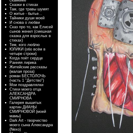
скамейке
Сказки в стихах
Там, где травы шумят
О житье - бытье...
Тайники души моей
И снова о любви
Сказ про то, как Елисей
сынов женил (смешная
сказка для взрослых в
стихах)
Тем, кого люблю
ЮЛИКИ (обо всём в
четыре строки)
Когда поёт сердце
Ранняя лирика
Житейские рассказы
(малая проза)
роман БЕСТОЛОЧЬ
(часть 1 "Детство")
Мои поздравлялки
Стихи моего отца
АЛЕКСАНДРА
СМИРНОВА
Галерея вышитых
картин ДИАНЫ
СМИРНОВОЙ (моей
мамы)
Dark Art - творчество
моего сына Александра
(Nexo)