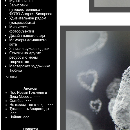
Myзыка Nexo
Зарисовки
путешественника -
ФОТО Андрея Вихарева
Удивительное рядом
(макросъёмка)
Мир через
фотообъектив
Дизайн нашего сада
Мемуары домашнего
кота
Записки сумасшедших
Ссылки на другие
ресурсы о моём
творчестве
Мастерская художника
Тюбика
Анонсы:
Анонсы
Про Новый Год,меня и
Деда Мороза
>>>
Октябрь
>>>
Не всклад - не в лад...
>>>
Туманность Андромеды
>>>
Чайник
>>>
Новости