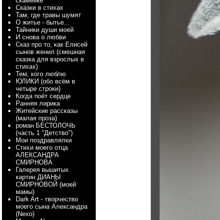
скамейке
Сказки в стихах
Там, где травы шумят
О житье - бытье...
Тайники души моей
И снова о любви
Сказ про то, как Елисей
сынов женил (смешная
сказка для взрослых в
стихах)
Тем, кого люблю
ЮЛИКИ (обо всём в
четыре строки)
Когда поёт сердце
Ранняя лирика
Житейские рассказы
(малая проза)
роман БЕСТОЛОЧЬ
(часть 1 "Детство")
Мои поздравлялки
Стихи моего отца
АЛЕКСАНДРА
СМИРНОВА
Галерея вышитых
картин ДИАНЫ
СМИРНОВОЙ (моей
мамы)
Dark Art - творчество
моего сына Александра
(Nexo)