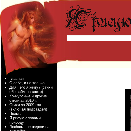
Главная
О себе, и не только...
Для чего я живу? (стихи
обо всём на свете)
Конкурсные и другие
стихи за 2010 г.
Стихи за 2009 год
(включая подраздел)
Поэмы
Я рисую словами
природу
Любовь - не вздохи на