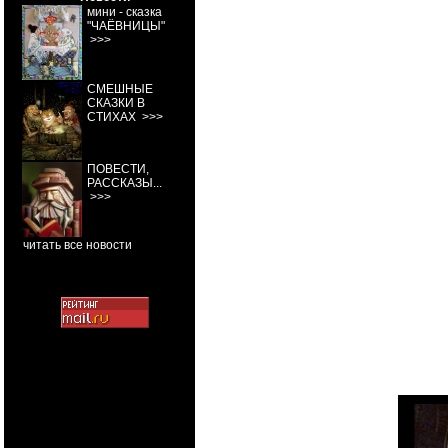
мини - сказка
"ЧАЁВНИЦЫ"
>>>
СМЕШНЫЕ
СКАЗКИ В
СТИХАХ
>>>
ПОВЕСТИ,
РАССКАЗЫ...
>>>
читать все новости