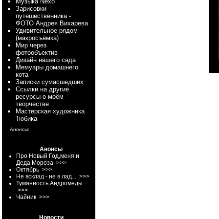
Myзыка Nexo
Зарисовки
путешественника -
ФОТО Андрея Вихарева
Удивительное рядом
(макросъёмка)
Мир через
фотообъектив
Дизайн нашего сада
Мемуары домашнего
кота
Записки сумасшедших
Ссылки на другие
ресурсы о моём
творчестве
Мастерская художника
Тюбика
Анонсы:
Анонсы
Про Новый Год,меня и
Деда Мороза
>>>
Октябрь
>>>
Не всклад - не в лад...
>>>
Туманность Андромеды
>>>
Чайник
>>>
Новости