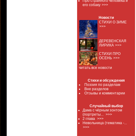
Про странного человека и
его собаку
>>>
Новости
СТИХИ О ЗИМЕ
>>>
ДЕРЕВЕНСКАЯ
ЛИРИКА
>>>
СТИХИ ПРО
ОСЕНЬ
>>>
читать все новости
Стихи и обсуждения
Поэзия по разделам
Вне разделов
Отзывы и комментарии
Случайный выбор
Дама с чёрным зонтом
(портреты...
>>>
2 глава
>>>
Невольница (тематика -...
>>>