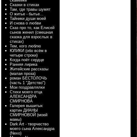
скамейке
Сказки в стихах
Там, где травы шумят
О житье - бытье...
Тайники души моей
И снова о любви
Сказ про то, как Елисей
сынов женил (смешная
сказка для взрослых в
стихах)
Тем, кого люблю
ЮЛИКИ (обо всём в
четыре строки)
Когда поёт сердце
Ранняя лирика
Житейские рассказы
(малая проза)
роман БЕСТОЛОЧЬ
(часть 1 "Детство")
Мои поздравлялки
Стихи моего отца
АЛЕКСАНДРА
СМИРНОВА
Галерея вышитых
картин ДИАНЫ
СМИРНОВОЙ (моей
мамы)
Dark Art - творчество
моего сына Александра
(Nexo)