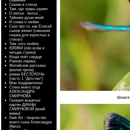
скамейке
Сказки в стихах
Там, где травы шумят
О житье - бытье...
Тайники души моей
И снова о любви
Сказ про то, как Елисей
сынов женил (смешная
сказка для взрослых в
стихах)
Тем, кого люблю
ЮЛИКИ (обо всём в
четыре строки)
Когда поёт сердце
Ранняя лирика
Житейские рассказы
(малая проза)
роман БЕСТОЛОЧЬ
(часть 1 "Детство")
Мои поздравлялки
Стихи моего отца
АЛЕКСАНДРА
СМИРНОВА
блест
Галерея вышитых
картин ДИАНЫ
СМИРНОВОЙ (моей
мамы)
Dark Art - творчество
моего сына Александра
(Nexo)