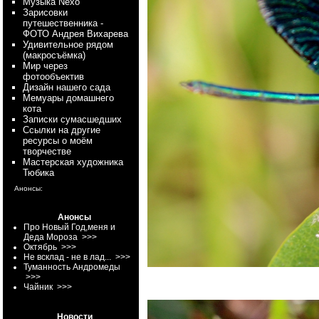
Myзыка Nexo
Зарисовки
путешественника -
ФОТО Андрея Вихарева
Удивительное рядом
(макросъёмка)
Мир через
фотообъектив
Дизайн нашего сада
Мемуары домашнего
кота
Записки сумасшедших
Ссылки на другие
ресурсы о моём
творчестве
Мастерская художника
Тюбика
Анонсы:
Анонсы
Про Новый Год,меня и
Деда Мороза
>>>
Октябрь
>>>
Не всклад - не в лад...
>>>
Туманность Андромеды
>>>
Чайник
>>>
Новости