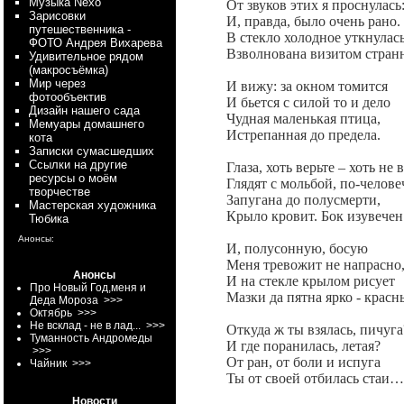
Myзыка Nexo
От звуков этих я проснулась
Зарисовки
И, правда, было очень рано.
путешественника -
В стекло холодное уткнула
ФОТО Андрея Вихарева
Взволнована визитом стран
Удивительное рядом
(макросъёмка)
Мир через
И вижу: за окном томится
фотообъектив
И бьется с силой то и дело
Дизайн нашего сада
Чудная маленькая птица,
Мемуары домашнего
Истрепанная до предела.
кота
Записки сумасшедших
Ссылки на другие
Глаза, хоть верьте – хоть не в
ресурсы о моём
Глядят с мольбой, по-челове
творчестве
Запугана до полусмерти,
Мастерская художника
Крыло кровит. Бок изувечен
Тюбика
Анонсы:
И, полусонную, босую
Меня тревожит не напрасно
Анонсы
И на стекле крылом рисует
Про Новый Год,меня и
Мазки да пятна ярко - красн
Деда Мороза
>>>
Октябрь
>>>
Не всклад - не в лад...
>>>
Откуда ж ты взялась, пичуга
Туманность Андромеды
И где поранилась, летая?
>>>
От ран, от боли и испуга
Чайник
>>>
Ты от своей отбилась стаи…
Новости