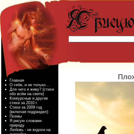
Пло
Главная
О себе, и не только...
Для чего я живу? (стихи
обо всём на свете)
Конкурсные и другие
стихи за 2010 г.
Стихи за 2009 год
(включая подраздел)
Поэмы
Я рисую словами
природу
Любовь - не вздохи на