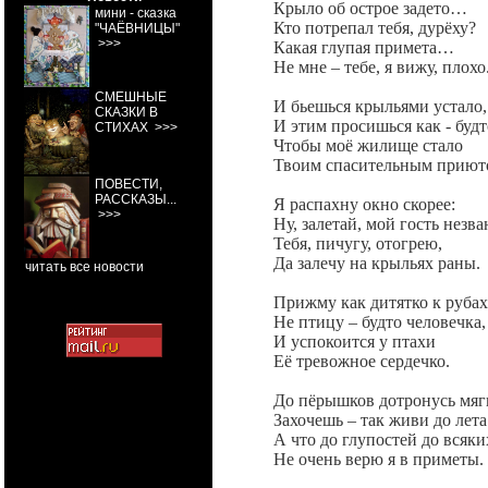
Крыло об острое задето…
мини - сказка
Кто потрепал тебя, дурёху?
"ЧАЁВНИЦЫ"
>>>
Какая глупая примета…
Не мне – тебе, я вижу, плохо
СМЕШНЫЕ
И бьешься крыльями устало,
СКАЗКИ В
И этим просишься как - будт
СТИХАХ
>>>
Чтобы моё жилище стало
Твоим спасительным приют
ПОВЕСТИ,
РАССКАЗЫ...
Я распахну окно скорее:
>>>
Ну, залетай, мой гость незв
Тебя, пичугу, отогрею,
Да залечу на крыльях раны.
читать все новости
Прижму как дитятко к рубах
Не птицу – будто человечка,
И успокоится у птахи
Её тревожное сердечко.
До пёрышков дотронусь мя
Захочешь – так живи до лет
А что до глупостей до всяки
Не очень верю я в приметы.