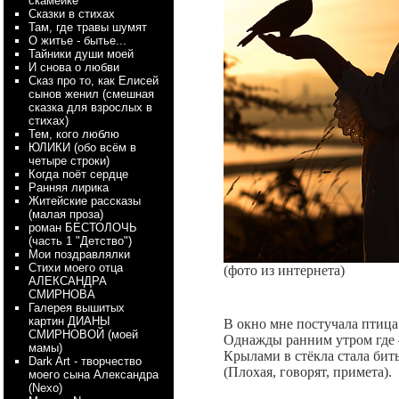
скамейке
Сказки в стихах
Там, где травы шумят
О житье - бытье...
Тайники души моей
И снова о любви
Сказ про то, как Елисей
сынов женил (смешная
сказка для взрослых в
стихах)
Тем, кого люблю
ЮЛИКИ (обо всём в
четыре строки)
Когда поёт сердце
Ранняя лирика
Житейские рассказы
(малая проза)
роман БЕСТОЛОЧЬ
(часть 1 "Детство")
Мои поздравлялки
Стихи моего отца
(фото из интернета)
АЛЕКСАНДРА
СМИРНОВА
Галерея вышитых
картин ДИАНЫ
В окно мне постучала птица
СМИРНОВОЙ (моей
Однажды ранним утром где –
мамы)
Крылами в стёкла стала бит
Dark Art - творчество
(Плохая, говорят, примета).
моего сына Александра
(Nexo)