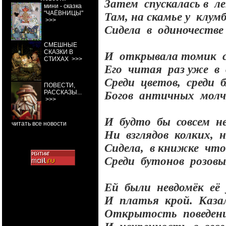
Затем
спускалась в
л
мини - сказка
"ЧАЁВНИЦЫ"
Там, на скамье у
клум
>>>
Сидела
в
одиночеств
СМЕШНЫЕ
СКАЗКИ В
И
открывала томик
СТИХАХ
>>>
Его
читая
раз уже
в
Среди
цветов,
среди
ПОВЕСТИ,
РАССКАЗЫ...
Богов
античных
мол
>>>
И
будто
бы
совсем
н
читать все новости
Ни
взглядов
колких,
Сидела,
в книжке
чт
Среди
бутонов
розов
Ей
были
невдомёк
её
И
платья
крой.
Каза
Открытость
поведен