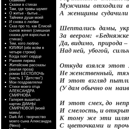
скамейке
Мужчины
отходили
Сказки в стихах
Там, где травы шумят
А
женщины
судачил
О житье - бытье...
Тайники души моей
И снова о любви
Сказ про то, как Елисей
Шептались
дамы,
ук
сынов женил (смешная
За
веером:
«Бедняжке
сказка для взрослых в
стихах)
Да, видимо,
природа –
Тем, кого люблю
ЮЛИКИ (обо всём в
Над ней,
убогой,
силь
четыре строки)
Когда поёт сердце
Ранняя лирика
Откуда
взялся
этот
Житейские рассказы
(малая проза)
Не женственный,
тя
роман БЕСТОЛОЧЬ
(часть 1 "Детство")
И
этот
взгляд
пытл
Мои поздравлялки
Стихи моего отца
(У дам обычно он
наив
АЛЕКСАНДРА
СМИРНОВА
Галерея вышитых
И
этот
смех, до
неп
картин ДИАНЫ
СМИРНОВОЙ (моей
И
смелость, и откр
мамы)
К
тому
же
эти
шля
Dark Art - творчество
моего сына Александра
С
цветочками
и
проч
(Nexo)