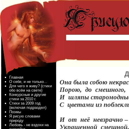
Д
Главная
Она была собою некрас
О себе, и не только...
Для чего я живу? (стихи
Порою,
до
смешного,
обо всём на свете)
Конкурсные и другие
И
шляпы старомодн
стихи за 2010 г.
Стихи за 2009 год
С
цветами из поблек
(включая подраздел)
Поэмы
Я рисую словами
И
от
неё
невзрачно 
природу
Любовь - не вздохи на
Украшенной
смешной,