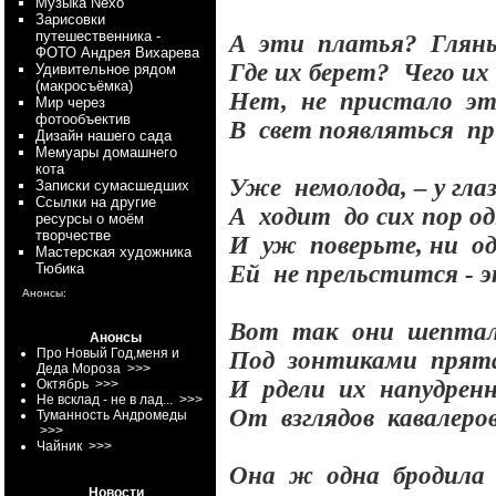
Myзыка Nexo
Зарисовки
путешественника -
А
эти
платья?
Глянь
ФОТО Андрея Вихарева
Где их берет?
Чего их
Удивительное рядом
(макросъёмка)
Нет,
не
пристало
э
Мир через
фотообъектив
В
свет появляться
пр
Дизайн нашего сада
Мемуары домашнего
кота
Уже
немолода, – у гл
Записки сумасшедших
Ссылки на другие
А
ходит
до сих пор од
ресурсы о моём
творчестве
И
уж
поверьте, ни
о
Мастерская художника
Тюбика
Ей
не прельстится - 
Анонсы:
Вот
так
они
шепта
Анонсы
Про Новый Год,меня и
Под
зонтиками
прят
Деда Мороза
>>>
И
рдели
их
напудрен
Октябрь
>>>
Не всклад - не в лад...
>>>
От
взглядов
кавалеро
Туманность Андромеды
>>>
Чайник
>>>
Она
ж
одна
бродила
Новости