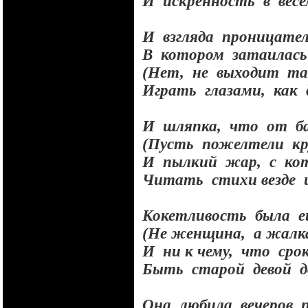
И
искренность
в
вес
И
взгляда
проницате
В
котором
затаилас
(Нет,
не
выходит
т
Играть
глазами,
как
И
шляпка,
что
от
б
(Пусть
пожелтели
к
И
пылкий
жар,
с
ко
Читать
стихи везде
Кокетливость
была
(Не женщина,
а жалка
И
ни к чему,
что
сро
Быть
старой
девой
Она
любила
вечеров