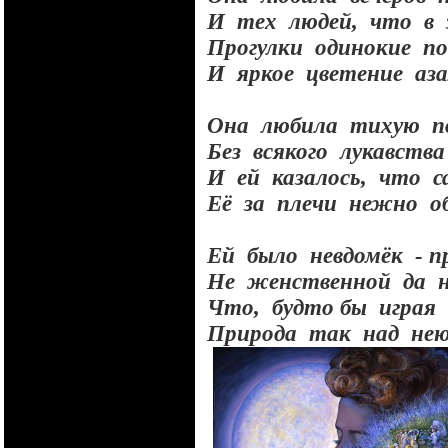
И
тех
людей,
что
в
Прогулки
одинокие
п
И
яркое
цветение
аза
Она
любила
тихую
п
Без
всякого
лукавств
И
ей
казалось,
что
с
Её
за
плечи
нежно
о
Ей
было
невдомёк
- 
Не
женственной
да
Что,
будто бы
играя
Природа
так
над
не