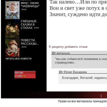
Так налево…Или по пр
мини - сказка
"ЧАЁВНИЦЫ"
Вон и свет уже потух 
>>>
Значит, суждено идти д
СМЕШНЫЕ
СКАЗКИ В
СТИХАХ
>>>
ПОВЕСТИ,
РАССКАЗЫ...
К разделу
добавить отзыв
>>>
От
виталька
читать все новости
"мы,как собаки-всё понимаем,а ска
справедливо..
От
Юлия Вихарева
Благодарю, Виталий, надеюсь,
|
Права на все материалы принадлеж