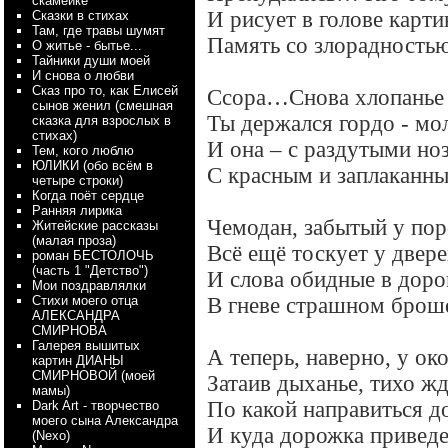
скамейке
И рисует в голове карти
Сказки в стихах
Там, где травы шумят
Память со злорадность
О житье - бытье...
Тайники души моей
И снова о любви
Сказ про то, как Елисей
Ссора…Снова хлопанье 
сынов женил (смешная
Ты держался гордо - мо
сказка для взрослых в
стихах)
И она – с раздутыми но
Тем, кого люблю
ЮЛИКИ (обо всём в
С красным и заплакан
четыре строки)
Когда поёт сердце
Ранняя лирика
Чемодан, забытый у пор
Житейские рассказы
(малая проза)
Всё ещё тоскует у двере
роман БЕСТОЛОЧЬ
(часть 1 "Детство")
И слова обидные в доро
Мои поздравлялки
Стихи моего отца
В гневе страшном брош
АЛЕКСАНДРА
СМИРНОВА
Галерея вышитых
А теперь, наверно, у ок
картин ДИАНЫ
СМИРНОВОЙ (моей
Затаив дыханье, тихо жд
мамы)
По какой направиться д
Dark Art - творчество
моего сына Александра
И куда дорожка приведе
(Nexo)