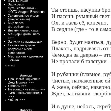
Myзыка Nexo
Зарисовки
путешественника -
Ты стоишь, насупив бро
ФОТО Андрея Вихарева
И пасешь румяный свет 
Удивительное рядом
(макросъёмка)
Ох, и жаль её, конечно,
Мир через
фотообъектив
В сердце (где - то в сам
Дизайн нашего сада
Мемуары домашнего
кота
Верно, будет маяться, д
Записки сумасшедших
Ссылки на другие
Плакать, надрываясь от 
ресурсы о моём
творчестве
Чемодан за дверью – это
Мастерская художника
Тюбика
Не пропали б галстуки –
Анонсы:
И рубашки (главное, ру
Анонсы
Про Новый Год,меня и
Чистые, наглаженные е
Деда Мороза
>>>
А жене, сейчас, наверно
Октябрь
>>>
Не всклад - не в лад...
>>>
Ждет, застывши
скорбн
Туманность Андромеды
>>>
Чайник
>>>
И в душе, небось, скре
Новости