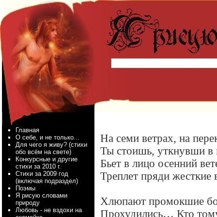
Главная
На семи ветрах, на пере
О себе, и не только...
Для чего я живу? (стихи
Ты стоишь, уткнувши в 
обо всём на свете)
Конкурсные и другие
Бьет в лицо осенний вет
стихи за 2010 г.
Стихи за 2009 год
Треплет пряди жесткие 
(включая подраздел)
Поэмы
Я рисую словами
Хлюпают промокшие бо
природу
Любовь - не вздохи на
Прохудились… Кто том