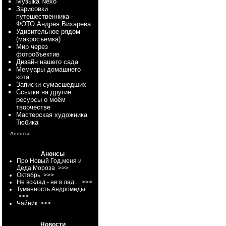
Myзыка Nexo
Зарисовки
путешественника -
ФОТО Андрея Вихарева
Удивительное рядом
(макросъёмка)
Мир через
фотообъектив
Дизайн нашего сада
Мемуары домашнего
кота
Записки сумасшедших
Ссылки на другие
ресурсы о моём
творчестве
Мастерская художника
Тюбика
Анонсы:
Анонсы
Про Новый Год,меня и
Деда Мороза
>>>
Октябрь
>>>
Не всклад - не в лад...
>>>
Туманность Андромеды
>>>
Чайник
>>>
Новости