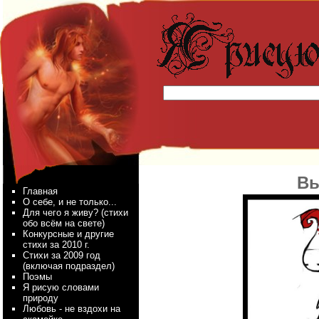
Вы
Главная
О себе, и не только...
Для чего я живу? (стихи
обо всём на свете)
Конкурсные и другие
стихи за 2010 г.
Стихи за 2009 год
(включая подраздел)
Поэмы
Я рисую словами
природу
Любовь - не вздохи на