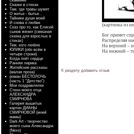
скамейке
Сказки в стихах
Там, где травы шумят
О житье - бытье...
Тайники души моей
И снова о любви
(картинка из и
Сказ про то, как Елисей
сынов женил (смешная
Бог примет спр
сказка для взрослых в
Распределяя на
стихах)
Тем, кого люблю
На верхний – 
ЮЛИКИ (обо всём в
На нижний – те
четыре строки)
Когда поёт сердце
Ранняя лирика
Житейские рассказы
К разделу
добавить отзыв
(малая проза)
роман БЕСТОЛОЧЬ
(часть 1 "Детство")
Мои поздравлялки
Стихи моего отца
АЛЕКСАНДРА
СМИРНОВА
Галерея вышитых
картин ДИАНЫ
СМИРНОВОЙ (моей
мамы)
Dark Art - творчество
моего сына Александра
(Nexo)