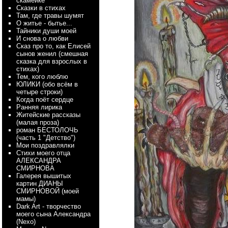
скамейке
Сказки в стихах
Там, где травы шумят
О житье - бытье...
Тайники души моей
И снова о любви
Сказ про то, как Елисей
сынов женил (смешная
сказка для взрослых в
стихах)
Тем, кого люблю
ЮЛИКИ (обо всём в
четыре строки)
Когда поёт сердце
Ранняя лирика
Житейские рассказы
(малая проза)
роман БЕСТОЛОЧЬ
(часть 1 "Детство")
Мои поздравлялки
Стихи моего отца
АЛЕКСАНДРА
СМИРНОВА
Галерея вышитых
картин ДИАНЫ
СМИРНОВОЙ (моей
мамы)
Dark Art - творчество
моего сына Александра
(Nexo)