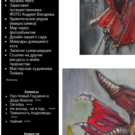
Myзыка Nexo
Зарисовки
путешественника -
ФОТО Андрея Вихарева
Удивительное рядом
(макросъёмка)
Мир через
фотообъектив
Дизайн нашего сада
Мемуары домашнего
кота
Записки сумасшедших
Ссылки на другие
ресурсы о моём
творчестве
Мастерская художника
Тюбика
Анонсы:
Анонсы
Про Новый Год,меня и
Деда Мороза
>>>
Октябрь
>>>
Не всклад - не в лад...
>>>
Туманность Андромеды
>>>
Чайник
>>>
Новости