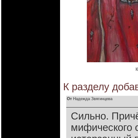
К
К разделу
доба
От
Надежда Звягинцева
Сильно. Прич
мифического с