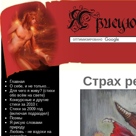
Страх р
Главная
О себе, и не только...
Для чего я живу? (стихи
обо всём на свете)
Конкурсные и другие
стихи за 2010 г.
Стихи за 2009 год
(включая подраздел)
Поэмы
Я рисую словами
природу
Любовь - не вздохи на