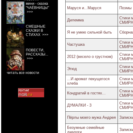
мини - сказка
"ЧАЁВНИЦЫ"
Маруся и...Маруся
Поэмы
>>>
Стихи 
Дилемма
СМИР
СМЕШНЫЕ
СКАЗКИ В
Я не умею сильной быть
Сборная
СТИХАХ
>>>
Стихи 
Частушка
СМИР
ПОВЕСТИ,
РАССКАЗЫ...
Стихи 
2012 (весело о грустном)
>>>
СМИР
Стихи 
Этюд
СМИР
читать все новости
...И аромат пекущегося
Стихи 
хлеба
СМИР
Стихи 
Кондратий в гостях...
СМИР
Стихи 
ДУМАЛКИ - 3
СМИР
Пёрлы моего мужа Андрея
Записк
Безумные семейные
Записк
диалоги