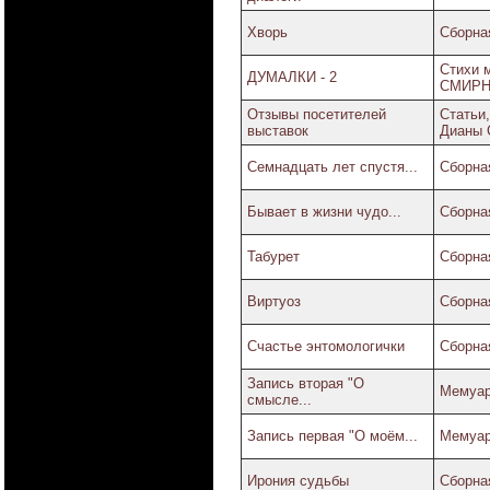
Хворь
Сборная
Стихи 
ДУМАЛКИ - 2
СМИР
Отзывы посетителей
Статьи
выставок
Дианы 
Семнадцать лет спустя...
Сборная
Бывает в жизни чудо...
Сборная
Табурет
Сборная
Виртуоз
Сборная
Счастье энтомологички
Сборная
Запись вторая "О
Мемуар
смысле...
Запись первая "О моём...
Мемуар
Ирония судьбы
Сборная