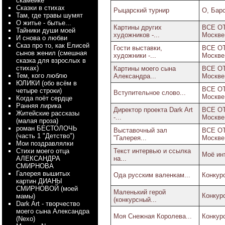
скамейке
Сказки в стихах
Рыцарский турнир
О, Бар
Там, где травы шумят
О житье - бытье...
Картины других
ВСЕ ОТ
Тайники души моей
художников -...
Москве
И снова о любви
Сказ про то, как Елисей
Гости выставки,
ВСЕ ОТ
сынов женил (смешная
художники -...
Москве
сказка для взрослых в
стихах)
Картины моего сына
ВСЕ ОТ
Тем, кого люблю
Александра...
Москве
ЮЛИКИ (обо всём в
ВСЕ ОТ
четыре строки)
Вступительное слово...
Москве
Когда поёт сердце
Ранняя лирика
Директор проекта Dark Art
ВСЕ ОТ
Житейские рассказы
-...
Москве
(малая проза)
роман БЕСТОЛОЧЬ
Выставочный зал
ВСЕ ОТ
(часть 1 "Детство")
"Галерея...
Москве
Мои поздравлялки
Стихи моего отца
Текст интервью и ссылка
Моё ин
АЛЕКСАНДРА
на...
СМИРНОВА
Галерея вышитых
Ода русским валенкам...
Конкурс
картин ДИАНЫ
СМИРНОВОЙ (моей
Маленький герой
Конкурс
мамы)
(конкурсный...
Dark Art - творчество
моего сына Александра
Моя Снежная Королева...
Конкурс
(Nexo)