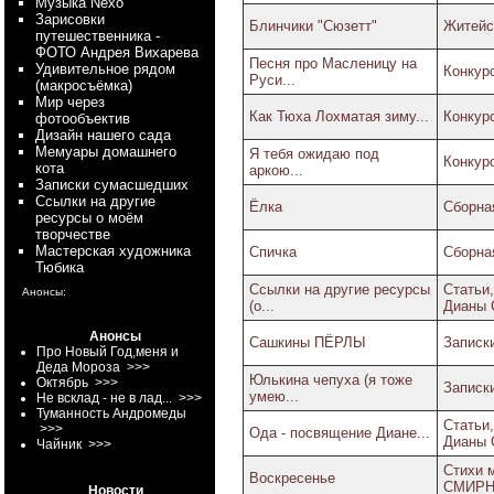
Myзыка Nexo
Зарисовки
Блинчики "Сюзетт"
Житейс
путешественника -
ФОТО Андрея Вихарева
Песня про Масленицу на
Удивительное рядом
Конкурс
Руси...
(макросъёмка)
Мир через
Как Тюха Лохматая зиму...
Конкурс
фотообъектив
Дизайн нашего сада
Мемуары домашнего
Я тебя ожидаю под
Конкурс
кота
аркою...
Записки сумасшедших
Ссылки на другие
Ёлка
Сборная
ресурсы о моём
творчестве
Мастерская художника
Спичка
Сборная
Тюбика
Ссылки на другие ресурсы
Статьи
Анонсы:
(о...
Дианы 
Анонсы
Сашкины ПЁРЛЫ
Записк
Про Новый Год,меня и
Деда Мороза
>>>
Юлькина чепуха (я тоже
Октябрь
>>>
Записк
умею...
Не всклад - не в лад...
>>>
Туманность Андромеды
Статьи
>>>
Ода - посвящение Диане...
Дианы 
Чайник
>>>
Стихи 
Воскресенье
СМИР
Новости