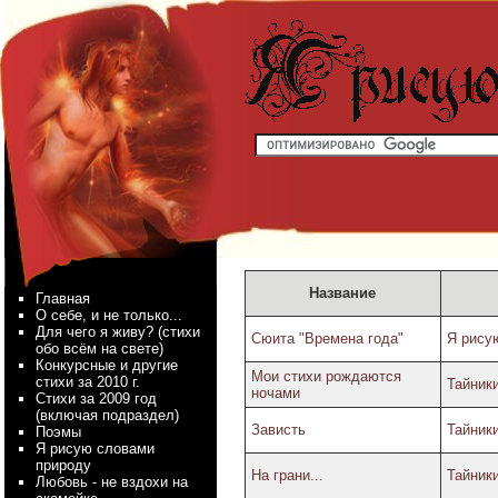
Название
Главная
О себе, и не только...
Для чего я живу? (стихи
Сюита "Времена года"
Я рису
обо всём на свете)
Конкурсные и другие
Мои стихи рождаются
стихи за 2010 г.
Тайник
ночами
Стихи за 2009 год
(включая подраздел)
Зависть
Тайник
Поэмы
Я рисую словами
природу
На грани...
Тайник
Любовь - не вздохи на